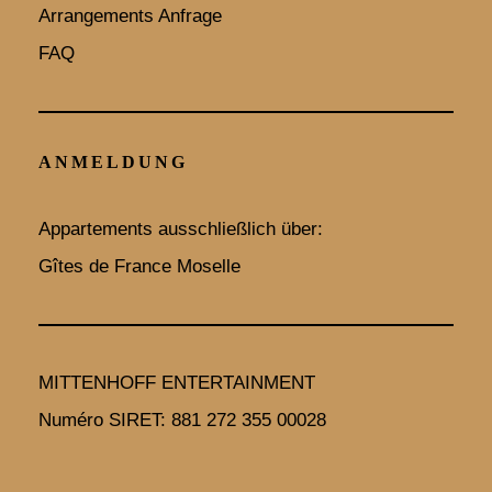
Arrangements Anfrage
b
a
u
FAQ
o
g
b
o
r
e
ANMELDUNG
k
a
Appartements ausschließlich über:
m
Gîtes de France Moselle
MITTENHOFF ENTERTAINMENT
Numéro SIRET: 881 272 355 00028