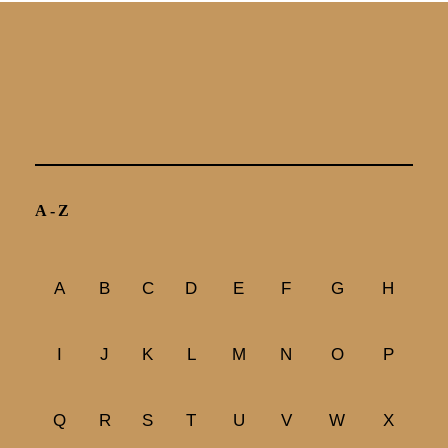
A-Z
A
B
C
D
E
F
G
H
I
J
K
L
M
N
O
P
Q
R
S
T
U
V
W
X