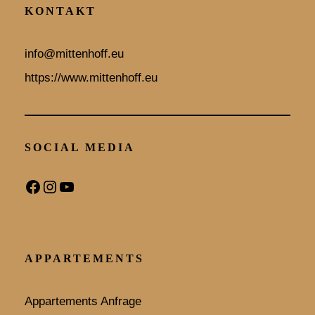
KONTAKT
info@mittenhoff.eu
https://www.mittenhoff.eu
SOCIAL MEDIA
F
I
Y
a
n
o
APPARTEMENTS
c
s
u
e
t
T
Appartements Anfrage